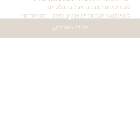
לגברים/נערים/בנים אבל בתכלס גם
לנשים/נערות/בנות יש צרכים כאלו… מכירותים?
אני
אני פה בשבילך
למידע נוסף >
לקראת מסיבת פורים
בואי ילדה שלי, אני רוצה כמה דקות מזמנך לפני
שאת הולכת למסיבת פורים הראשונה שלך (!!!
מישהי פה שומעת התרגשות או פחד בקולי?!?!? אולי
גם
למידע נוסף >
לקראת יציאה לבד לקניון