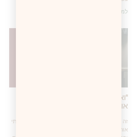
למידע נוסף >
"ואז שאלתי אותה אם אני יכול לנשק
אותה…"
זה ציטוט של נער שראיינתי למחקר שלי "ואז שאלתי
אותה אם אני יכול לנשק אותה…ו…והיא אמרה כן