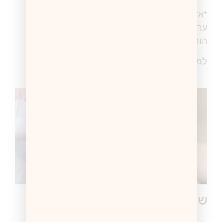
*אזהרת טריגר* – הפוסט מכיל מידע על מחלת
ערייה (בפות) שכיחה אך שקטה. אני יודעת שיש
הורים שמידע כזה ישר גורם לחרדה או ללחץ, זאת
למידע נוסף >
שיחה לקראת וסת