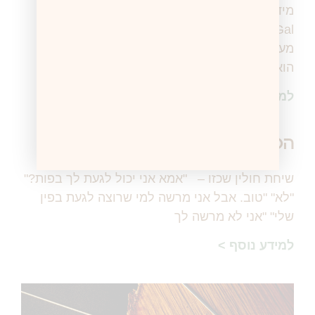
מיד כשהגענו ל"זוחלייה" של אבא שלי Aron Fay
Gal, ניצן שם לב שבאזור של הצבים יש פעילות
מעניינת. הוא נכנס והתיישב לצפות. בשלב מסוים
הוא
למידע נוסף >
הסכמה
שיחת חולין שכזו – "אמא אני יכול לגעת לך בפות?"
"לא" "טוב. אבל אני מרשה למי שרוצה לגעת בפין
שלי" "אני לא מרשה לך
למידע נוסף >