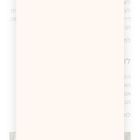
לשיחה הזאת חיכיתי ממש (כאמא). אפשר אפילו
לומר – התרגשתי. והיא…קצת פחות. קבענו לעצמינו
דייט בשעה שבה הבית היה ריק, התיישבנו על הספה,
הכנתי לה
למידע נוסף >
לדבר איתה על הוסת שלך
הימים ימי טרום וסת, ימי מלחמה ודאגה לשלום
האיש שנמצא אי שם "בפנים" (כמו שאומרים…כי
אסור להגיד בדיוק איפה אבל כולם פה בישראל
מבינים). ואני
למידע נוסף >