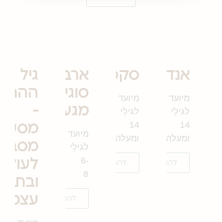
אנדומיטריוזיס
סקסטינג
ארבעה
גיל
סוגי
ההתבג
מיועד
מיועד
מגע
-
לגילֵי
לגילֵי
14
14
מסע
מיועד
ומעלה
ומעלה
מסביב
לגילֵי
6-
לעולם
להורדה
להורדה
8
ובתוך
עצמנו
להורדה