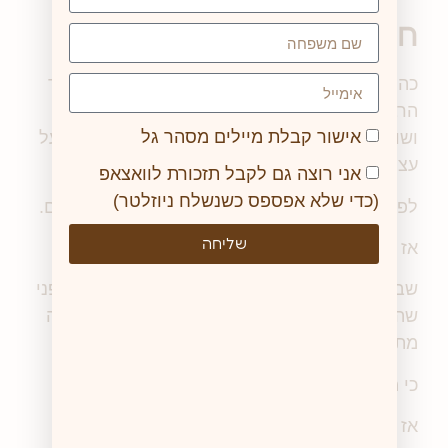
חינוך בלי להתכוון
כהורים וכאנשי ונשות חינוך אנחנו אומריםות כל כך
הרבה אמירות. לפעמים צריכות לחזור עליהם שוב
אישור קבלת מיילים מסהר גל
ושוב. ולפעמים יש לנו תחושה שאנחנו בחזרתיות על
עצמינו ושאף'חד לא מקשיב.
אני רוצה גם לקבל תזכורת לוואצאפ
(כדי שלא אפספס כשנשלח ניוזלטר)
לפעמים אולי זה מרגיש שאנחנו לא אומריםות כלום.
שליחה
אז זהו, תזכרו את האמא הזו. של הנער הזה.
שבסך הכל אמרה לו על כל מיני דברים על זה שלפני
שהגוף שלו פוגש גוף אחר -הוא צריך לשאול אם זה
מתאים.
כי מגע עושים בהנאה וברצון או שלא עושים בכלל.
אז פעם זה היה בהקשר של הגן משחקים, ופעם