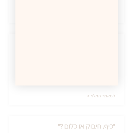
למאמר המלא >
כשבדיחה פשוטה מלמדת אותי
הרבה על חינוך מיני
הודעה המפתיעה יומיים לתוך המלחמה אני מקבלת
הודעה מתלמיד שלי (כיתה י"א): "הי סהר, יש לי בדיחה
ממש טובה לספר
למאמר המלא >
"כיף, חיבוק או כלום ?"