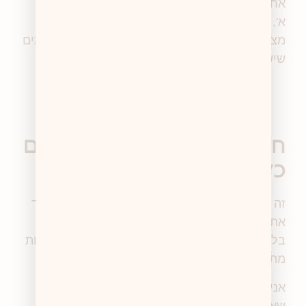
אחרת זה היה בהקשר של חיבוק של חברה בכיתה
א', ופעם זה היה בהיבט של משחקי חברה בבת
מצווש והנה – זה הגיע גם לאחד הרגעים הכי קסומים
שיש.
חינוך מיני מיטיבי יכול להיות גם
כל כך פשוט
זה יכול להיות באמירות הקטנות של החיים, בלכבד
את הגבול של האחר.ת, בלהיות רגיש.ה לעולם,
בלהקשיב לגוף שלך, בלהגיד רצונות ולהציב גבולות
מתוך תחושת זכאות לשניהם באותה המידה.
אני בטוחה שרובנו עושות ועושים את זה גם בלי
שאנחנו מרגישות או מודעים לכך.