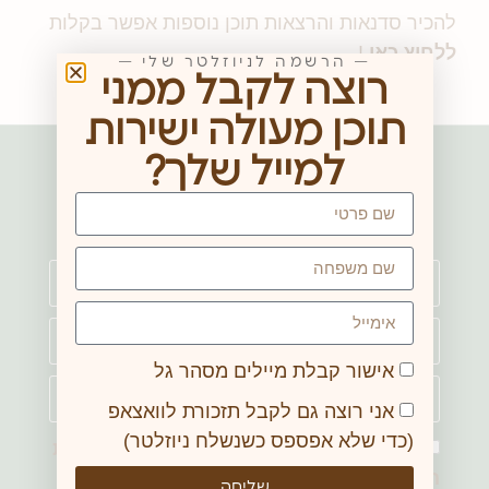
להכיר סדנאות והרצאות תוכן נוספות אפשר בקלות
ללחוץ כאן
!
— הרשמה לניוזלטר שלי —
רוצה לקבל ממני
תוכן מעולה ישירות
למייל שלך?
הזמנת סדנא
אישור קבלת מיילים מסהר גל
אני רוצה גם לקבל תזכורת לוואצאפ
(כדי שלא אפספס כשנשלח ניוזלטר)
אני מאשר/ת מסירת פרטים בהתאם
למדיניות
הפרטיות באתר
שליחה