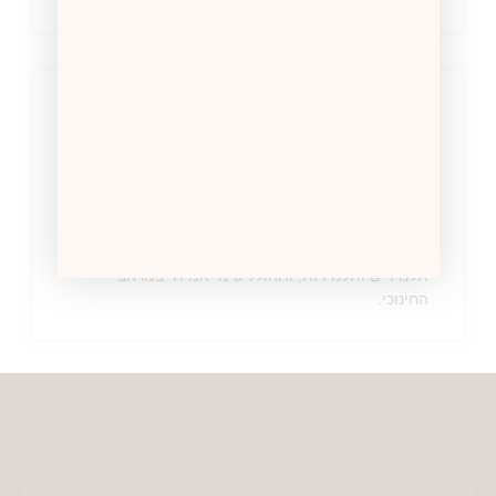
שפה שוויונית – גם בכיתה
ההרצאה מציעה כלים מעשיים והשראה ליצירת שפה
שוויונית בכיתה. נלמד כיצד לדבר בצורה שתומכת
בשוויון מגדרי, ונחשוב יחד על רעיונות שיכולים להפוך
את השפה השוויונית למשהו נגיש, אפשרי ואפקטיבי.
הרצאה שתשנה את הדרך בה אנו מתקשרים עם
תלמידים ותלמידות, ותחולל שינוי אמיתי במרחב
החינוכי.