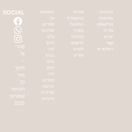
SOCIAL
הרצאות
אודות
המלצות
וסדנאות
בתקשורת
על
פודקאסט
המלצות
ספרים
גלריה
מערכי
וסדרות
יצירת
פעילות
בלוג
קשר
הרשמה
חינוך
סהר
ניוזלטרים
לקורס
מיני
גל
הורים
בבית
–
בלוג
חינוך
חינוך
מיני
מיני
במרחב
כל
החינוכי
הזכויות
מדיניות
שמורות
פרטיות
2025