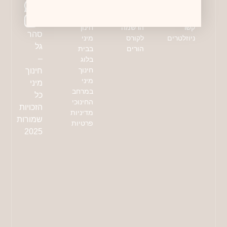
גלריה
מערכי
וסדרות
יצירת
פעילות
בלוג
קשר
הרשמה
חינוך
סהר
ניוזלטרים
לקורס
מיני
גל
הורים
בבית
–
בלוג
חינוך
חינוך
מיני
מיני
במרחב
כל
החינוכי
הזכויות
מדיניות
שמורות
פרטיות
2025