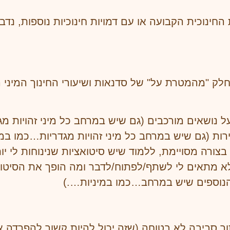
 החינוכית הקבועה או עם דמויות חינוכיות נוספות, 
לק "מהמטרת על" של סדנאות ושיעורי החינוך המיני ה
 נושאים מורכבים (גם שיש במרחב כל מיני זהויות מג
ירות (גם שיש במרחב כל מיני זהויות מגדריות…כמו ב
ורה מסויימת, ללמוד שיש סיטואציות שנינוחות לי י
א מתאים לי לשתף/לפתוח/לדבר ומה הופך את הסיטוא
הנוספים שיש במרחב…כמו במיניות….)
ך סביבה לא בטוחה (שזה יכול להיות קשור להפרדה 