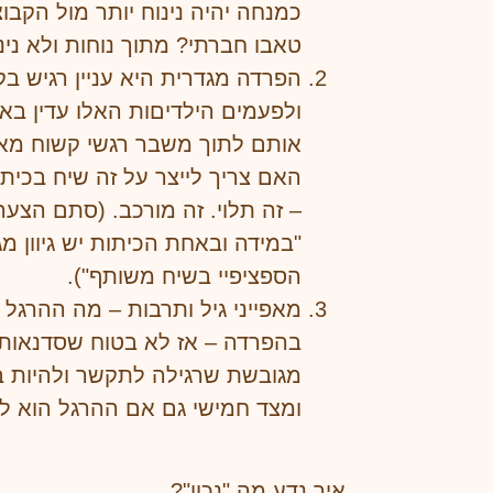
כמנחה יהיה נינוח יותר מול הק
טאבו חברתי? מתוך נוחות ולא נינ
הפרדה מגדרית היא עניין רגיש בק
ולפעמים הילדיםות האלו עדין בא
אותם לתוך משבר רגשי קשוח מאו
האם צריך לייצר על זה שיח בכית
– זה תלוי. זה מורכב. (סתם הצע
"במידה ובאחת הכיתות יש גיוון מג
הספציפיי בשיח משותף").
מאפייני גיל ותרבות – מה ההרג
בהפרדה – אז לא בטוח שסדנאות 
מגובשת שרגילה לתקשר ולהיות ביח
ומצד חמישי גם אם ההרגל הוא לה
איך נדע מה "נכון"?