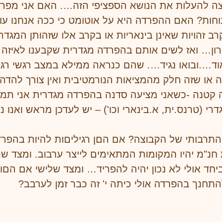
בוצה להעלות את הנושא הספציפי הזה…. האם אני מפר
וחות? האם ההפרדה היא על אוטומט כי ככה אנחנו עוש
רב זהויות שאינן בינאריות או בקרב אלו שזהותן המגד
רון… ואז לשים אותם בהפרדה מגדרית שקבענו לאיזה ק
ד….ובואו נגיד…. שהם כנראה ממילא במצב רגשי רגיש
ה או שזה חלק מהמציאות הנורמטיבית ואין צורך להדה
ה קטנה -כשאני מציעה סדנה בהפרדה מגדרית אני תמי
דרי (טרנס.ית, א.בינארי וכו') – יש לעדכן מראש ואנו 
ל התרבותי של הקבוצה? אם הםן רגיליםות להיות בהפ
חנ"מ יהיו המקומות המתאימים לייצר ערבוב. ומצד ש
ד אולי לא נכון יהיה להפריד… ומצד שלישי אם הםו בכ
תחנך בהפרדה אולי כיתה י' זה כבר זמן לערבב?